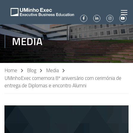
MEDIA
Home
Blog
Media
UMinhoExec comemora 8º aniversário com cerimónia de
entrega de Diplomas e encontro Alumni