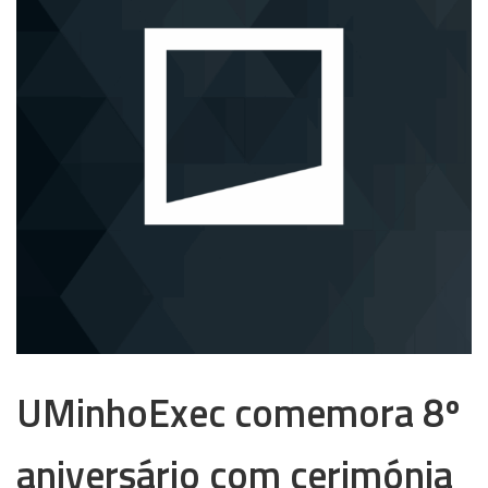
UMinhoExec comemora 8º
aniversário com cerimónia