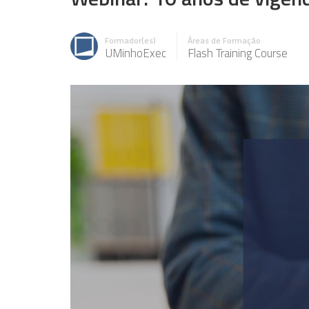
Formador(es)
Áreas de Formação
UMinhoExec
Flash Training Course