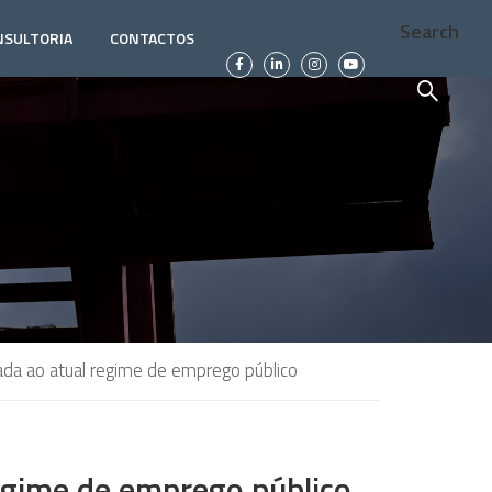
Search
NSULTORIA
CONTACTOS
iada ao atual regime de emprego público
regime de emprego público