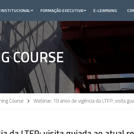
INSTITUCIONAL
FORMAÇÃO EXECUTIVA
E-LEARNING
CO
NG COURSE
ining Course
Webinar: 10 anos de vigência da LTFP: visita gu
ia da LTFP: visita guiada ao atual 