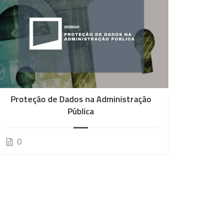
Proteção de Dados na Administração
Desc
Pública
0
0