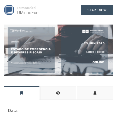
Formador(es)
START NOW
UMinhoExec
Data