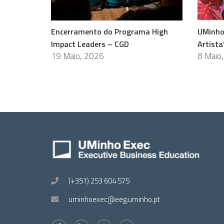
Encerramento do Programa High
UMinho
Impact Leaders – CGD
Artista
19 Maio, 2026
8 Maio
(+351) 253 604 575
uminhoexec@eeg.uminho.pt