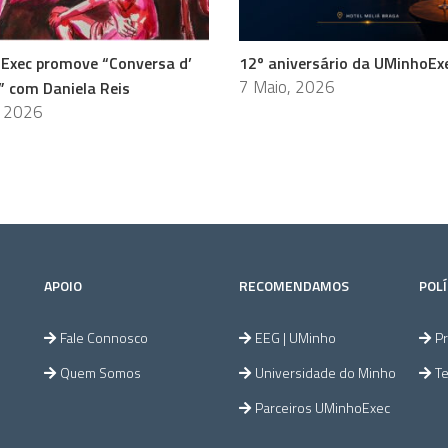
Exec promove “Conversa d’
12º aniversário da UMinhoEx
7 Maio, 2026
” com Daniela Reis
, 2026
APOIO
RECOMENDAMOS
POLÍ
Fale Connosco
EEG | UMinho
Pr
Quem Somos
Universidade do Minho
T
Parceiros UMinhoExec