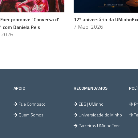
Exec promove “Conversa d’
12º aniversário da UMinhoEx
7 Maio, 2026
” com Daniela Reis
, 2026
APOIO
RECOMENDAMOS
POLÍ
Fale Connosco
EEG | UMinho
Pr
Quem Somos
Universidade do Minho
T
Parceiros UMinhoExec