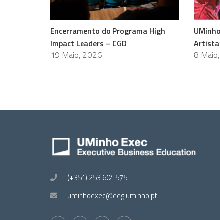
Encerramento do Programa High
UMinho
Impact Leaders – CGD
Artista
19 Maio, 2026
8 Maio
(+351) 253 604 575
uminhoexec@eeg.uminho.pt