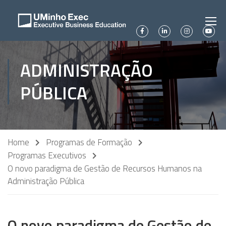
ADMINISTRAÇÃO
PÚBLICA
Home
Programas de Formação
Programas Executivos
O novo paradigma de Gestão de Recursos Humanos na
Administração Pública
O novo paradigma de Gestão de