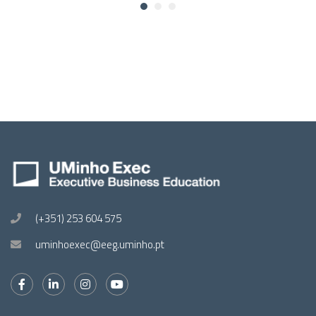
(+351) 253 604 575
uminhoexec@eeg.uminho.pt