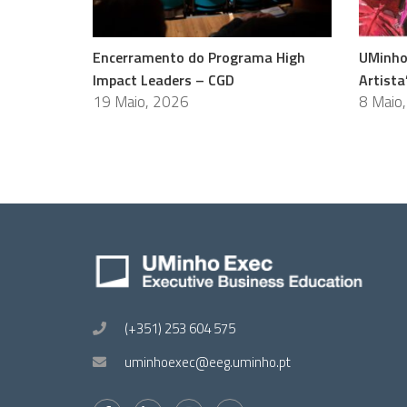
Encerramento do Programa High
UMinho
Impact Leaders – CGD
Artista
19 Maio, 2026
8 Maio
(+351) 253 604 575
uminhoexec@eeg.uminho.pt