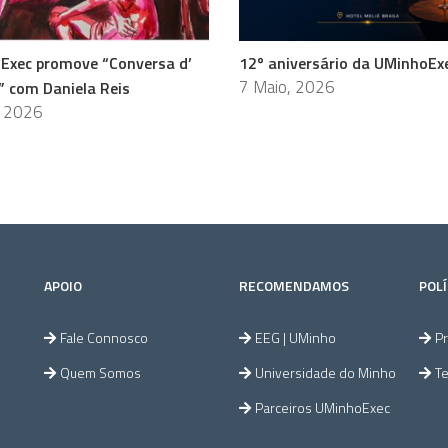
Exec promove “Conversa d’
12º aniversário da UMinhoEx
7 Maio, 2026
” com Daniela Reis
, 2026
APOIO
RECOMENDAMOS
POLÍ
Fale Connosco
EEG | UMinho
Pr
Quem Somos
Universidade do Minho
T
Parceiros UMinhoExec