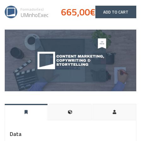
665,00€
Formador(es)
ADD TO CART
UMinhoExec
Data