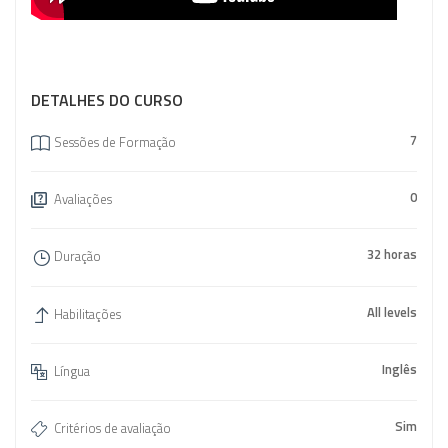
DETALHES DO CURSO
7
Sessões de Formação
0
Avaliações
32 horas
Duração
All levels
Habilitações
Inglês
Língua
Sim
Critérios de avaliação