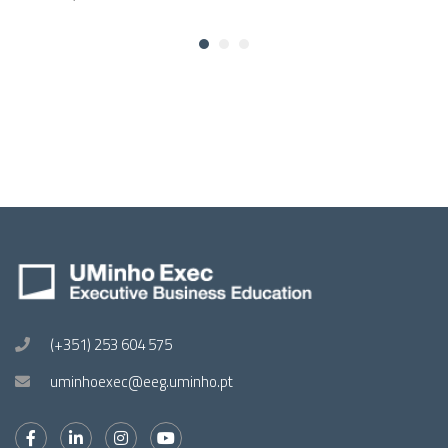
(+351) 253 604 575
uminhoexec@eeg.uminho.pt