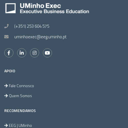
(+351) 253 604 575
uminhoexec@eeg.uminho.pt
APOIO
Fale Connosco
Quem Somos
RECOMENDAMOS
EEG | UMinho