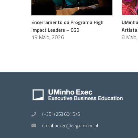
Encerramento do Programa High
UMinho
Impact Leaders – CGD
Artista
19 Maio, 2026
8 Maio
(+351) 253 604 575
uminhoexec@eeg.uminho.pt