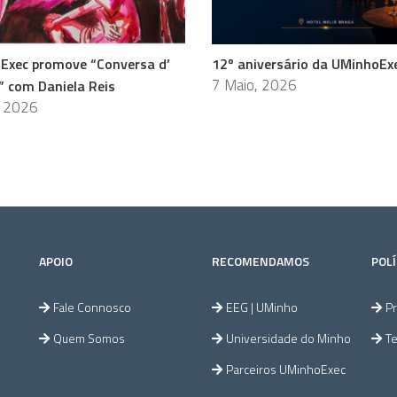
Exec promove “Conversa d’
12º aniversário da UMinhoEx
7 Maio, 2026
” com Daniela Reis
, 2026
APOIO
RECOMENDAMOS
POLÍ
Fale Connosco
EEG | UMinho
Pr
Quem Somos
Universidade do Minho
T
Parceiros UMinhoExec