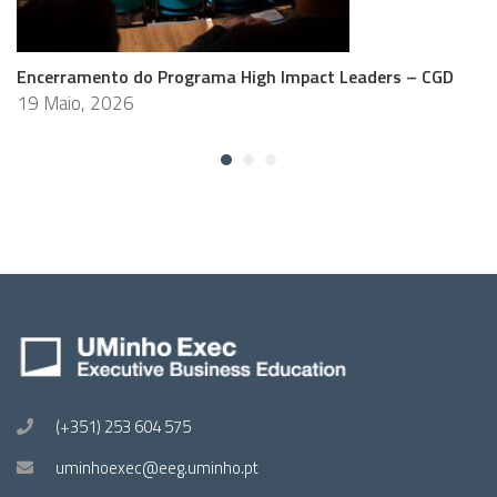
Encerramento do Programa High Impact Leaders – CGD
19 Maio, 2026
(+351) 253 604 575
uminhoexec@eeg.uminho.pt