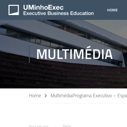
HOME
MULTIMÉDIA
Home
Multimédia
Programa Executivo – Espec
Data
Postado por