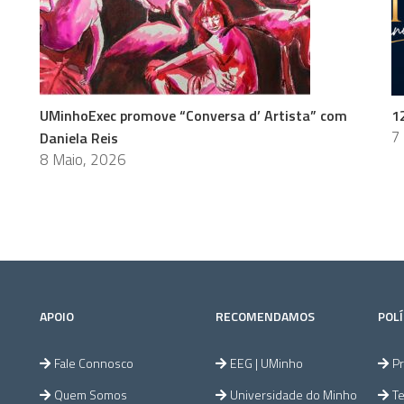
s
UMinhoExec promove “Conversa d’ Artista” com
1
7
Daniela Reis
8 Maio, 2026
APOIO
RECOMENDAMOS
POLÍ
Fale Connosco
EEG | UMinho
Pr
Quem Somos
Universidade do Minho
T