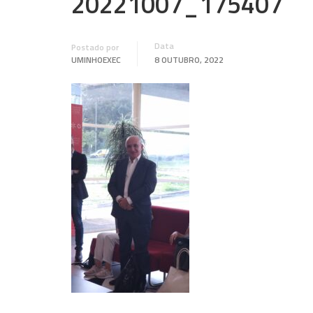
20221007_175407
Data
Postado por
UMINHOEXEC
8 OUTUBRO, 2022