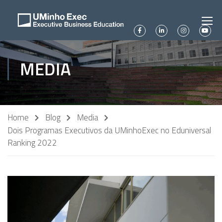
MEDIA
Home
Blog
Media
Dois Programas Executivos da UMinhoExec no Eduniversal
Ranking 2022