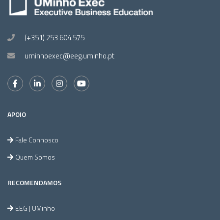
(+351) 253 604 575
uminhoexec@eeg.uminho.pt
APOIO
Fale Connosco
Quem Somos
RECOMENDAMOS
EEG | UMinho