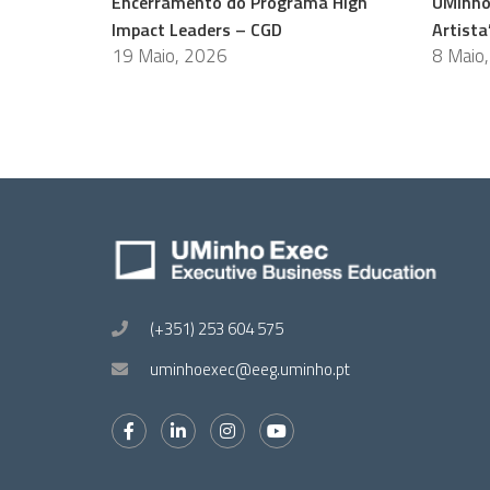
Encerramento do Programa High
UMinho
Impact Leaders – CGD
Artista
19 Maio, 2026
8 Maio
(+351) 253 604 575
uminhoexec@eeg.uminho.pt