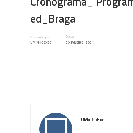
Cronograma_ Program
ed_Braga
Data
Postado por
UMINHOEXEC
20 JANEIRO, 2021
UMinhoExec