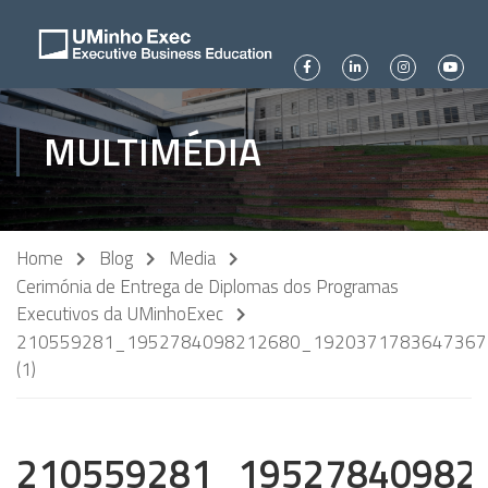
MULTIMÉDIA
Home
Blog
Media
Cerimónia de Entrega de Diplomas dos Programas
Executivos da UMinhoExec
210559281_1952784098212680_1920371783647367
(1)
210559281_19527840982