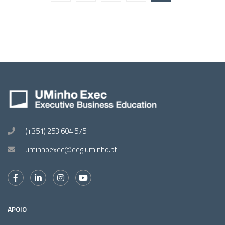
(+351) 253 604 575
uminhoexec@eeg.uminho.pt
APOIO