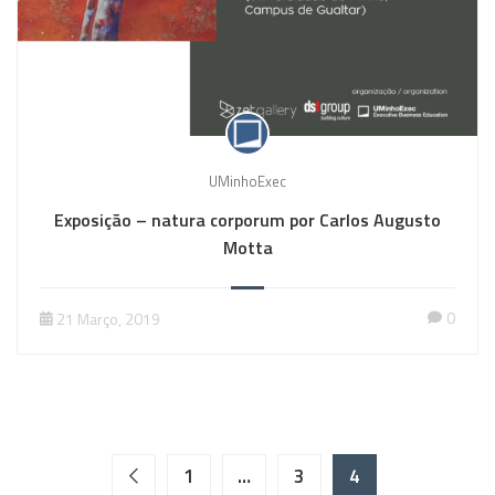
UMinhoExec
Exposição – natura corporum por Carlos Augusto
Motta
0
21 Março, 2019
1
…
3
4