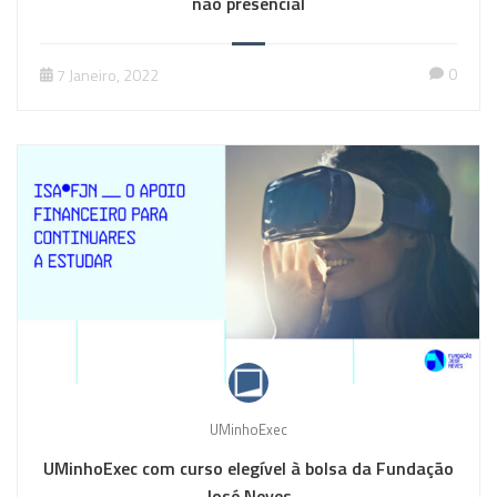
não presencial
0
7 Janeiro, 2022
UMinhoExec
UMinhoExec com curso elegível à bolsa da Fundação
José Neves