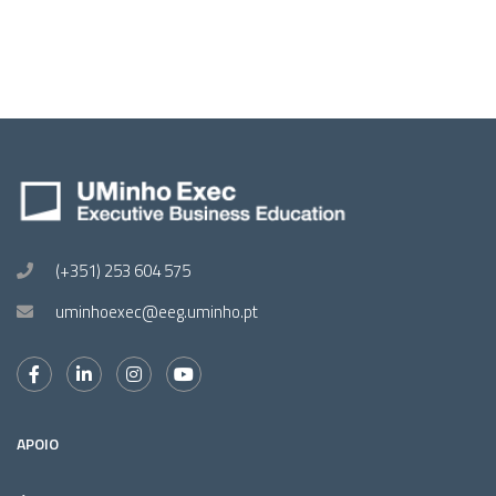
(+351) 253 604 575
uminhoexec@eeg.uminho.pt
APOIO