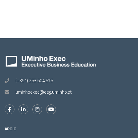
(+351) 253 604 575
uminhoexec@eeg.uminho.pt
APOIO