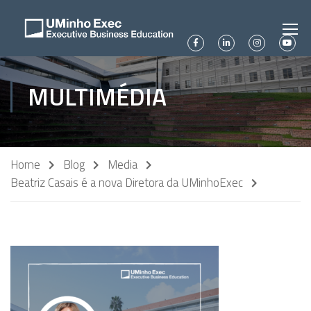
MULTIMÉDIA
Home
Blog
Media
Beatriz Casais é a nova Diretora da UMinhoExec