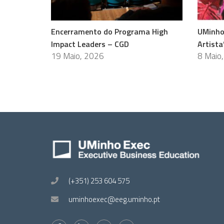
Encerramento do Programa High
UMinho
Impact Leaders – CGD
Artista
19 Maio, 2026
8 Maio
(+351) 253 604 575
uminhoexec@eeg.uminho.pt