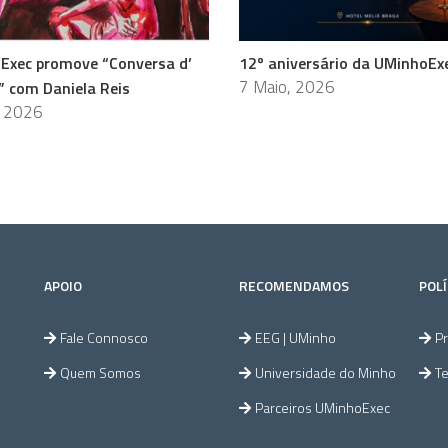
Exec promove “Conversa d’
12º aniversário da UMinhoEx
7 Maio, 2026
” com Daniela Reis
, 2026
APOIO
RECOMENDAMOS
POLÍ
Fale Connosco
EEG | UMinho
Pr
Quem Somos
Universidade do Minho
T
Parceiros UMinhoExec