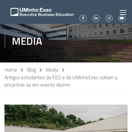
MEDIA
Home
Blog
Media
Antigos estudantes da EEG e da UMinhoExec voltam a
encontrar-se em evento Alumni