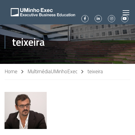
teixeira
Home
Multimédia
UMinhoExec
teixeira