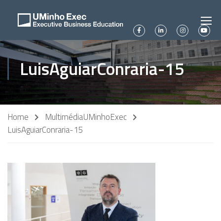
LuisAguiarConraria-15
Home
Multimédia
UMinhoExec
LuisAguiarConraria-15