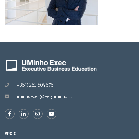
(+351) 253 604 575
uminhoexec@eeg.uminho.pt
APOIO