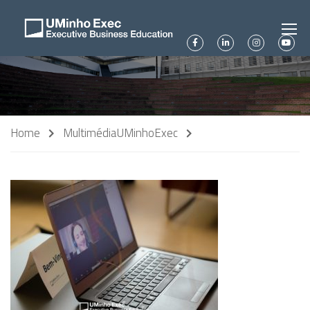
Home
Multimédia
UMinhoExec