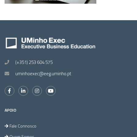
(+351) 253 604 575
uminhoexec@eeg.uminho.pt
APOIO
Fale Connosco
Quem Somos