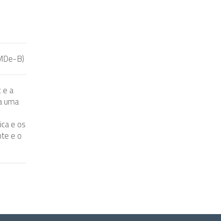
(MDe-B)
 e a
a uma
ica e os
nte e o