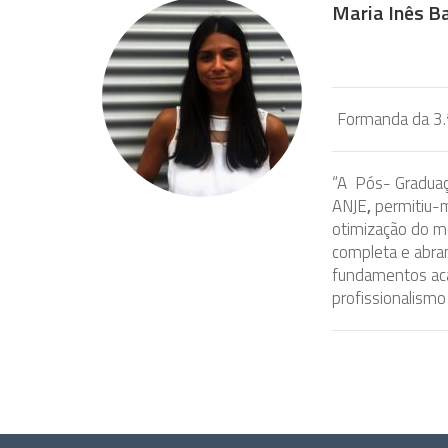
Maria Inês B
Formanda da 3.
“A Pós- Graduaç
ANJE
,
permitiu-
otimização do m
completa e abran
fundamentos acad
profissionalismo