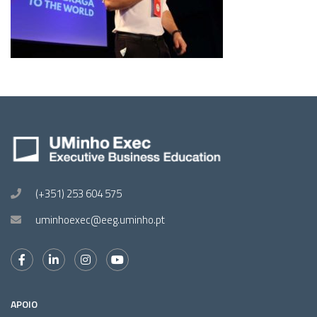
(+351) 253 604 575
uminhoexec@eeg.uminho.pt
APOIO