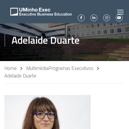
Adelaide Duarte
Home
Multimédia
Programas Executivos
Adelaide Duarte