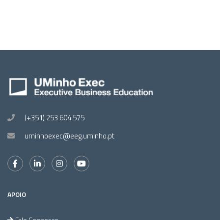
(+351) 253 604 575
uminhoexec@eeg.uminho.pt
APOIO
Fale Connosco