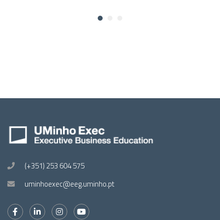
(+351) 253 604 575
uminhoexec@eeg.uminho.pt