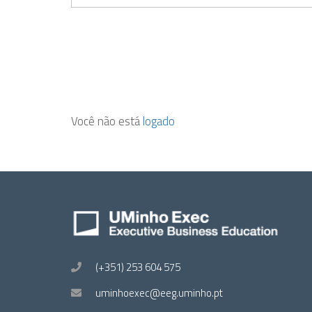
Você não está
logado
(+351) 253 604 575
uminhoexec@eeg.uminho.pt