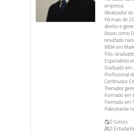
empresa;
Idealizador d
Há mais de 20
diretor e gere
Atuou como Di
resultado naci
MBA em Mark
Pós-Graduado
Especialista
Graduado em 
Profissional d
Continuous Co
Treinador gere
Formado em Es
Formado em T
Palestrante n
0 Cursos
0 Estudant