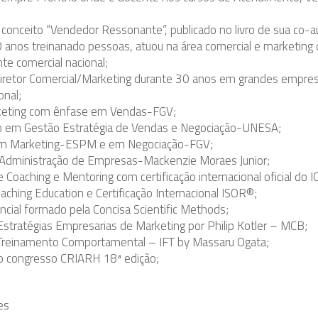
o conceito “Vendedor Ressonante”, publicado no livro de sua co-
 anos treinanado pessoas, atuou na área comercial e marketing
nte comercial nacional;
retor Comercial/Marketing durante 30 anos em grandes empresas
onal;
eting com ênfase em Vendas-FGV;
 em Gestão Estratégia de Vendas e Negociação-UNESA;
 em Marketing-ESPM e em Negociação-FGV;
Administração de Empresas-Mackenzie Moraes Junior;
e Coaching e Mentoring com certificação internacional oficial do 
aching Education e Certificação Internacional ISOR®;
ncial formado pela Concisa Scientific Methods;
tratégias Empresarias de Marketing por Philip Kotler – MCB;
reinamento Comportamental – IFT by Massaru Ogata;
o congresso CRIARH 18ª edição;
es