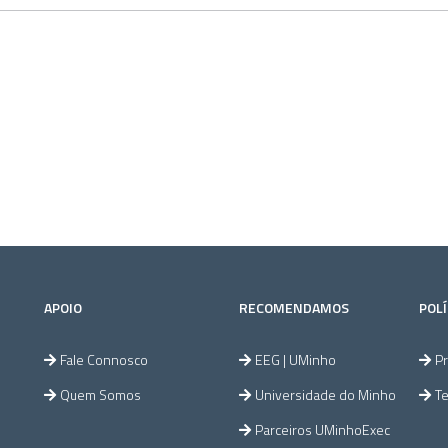
APOIO
RECOMENDAMOS
POLÍ
Fale Connosco
EEG | UMinho
Pr
Quem Somos
Universidade do Minho
T
Parceiros UMinhoExec