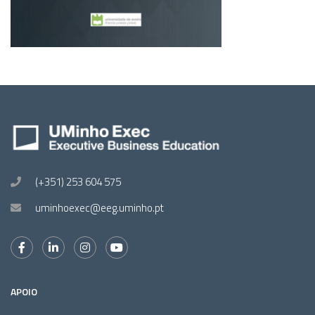
(+351) 253 604 575
uminhoexec@eeg.uminho.pt
APOIO