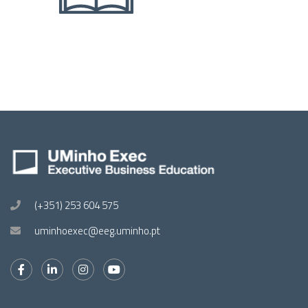
(+351) 253 604 575
uminhoexec@eeg.uminho.pt