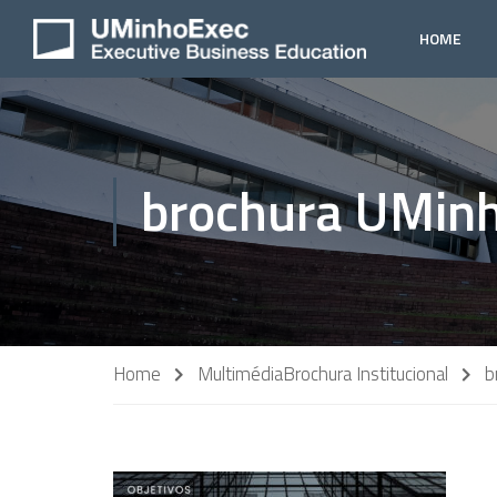
HOME
brochura UMinh
Home
Multimédia
Brochura Institucional
b