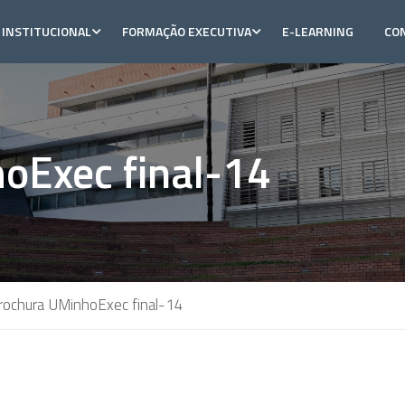
INSTITUCIONAL
FORMAÇÃO EXECUTIVA
E-LEARNING
CO
oExec final-14
rochura UMinhoExec final-14