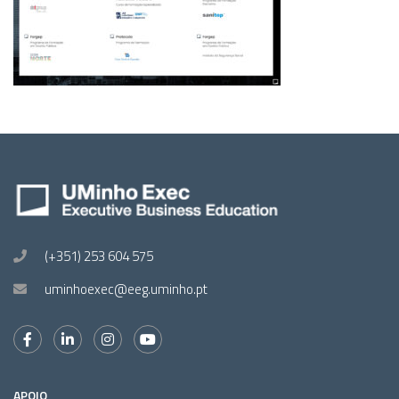
(+351) 253 604 575
uminhoexec@eeg.uminho.pt
APOIO