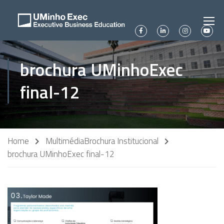
brochura UMinhoExec
final-12
Home
Multimédia
Brochura Institucional
brochura UMinhoExec final-12