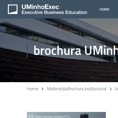
HOME
brochura UMinh
Home
Multimédia
Brochura Institucional
b