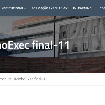
INSTITUCIONAL
FORMAÇÃO EXECUTIVA
E-LEARNING
CO
oExec final-11
rochura UMinhoExec final-11