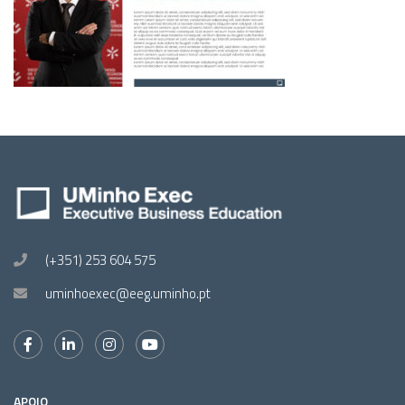
(+351) 253 604 575
uminhoexec@eeg.uminho.pt
APOIO