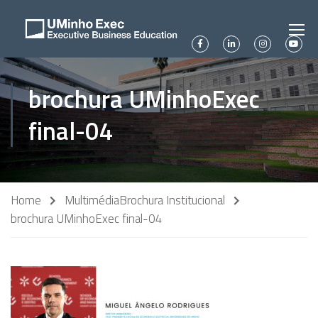
brochura UMinhoExec
final-04
Home
Multimédia
Brochura Institucional
brochura UMinhoExec final-04