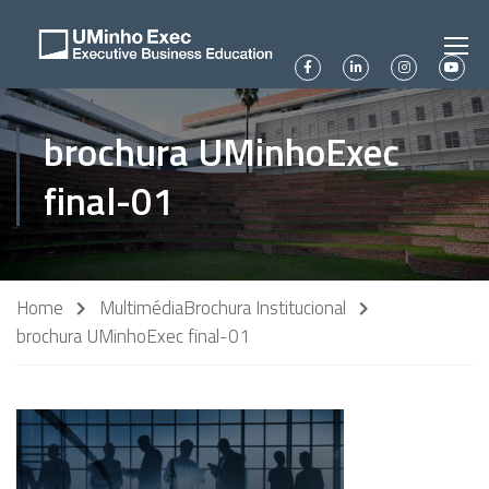
brochura UMinhoExec
final-01
Home
Multimédia
Brochura Institucional
brochura UMinhoExec final-01