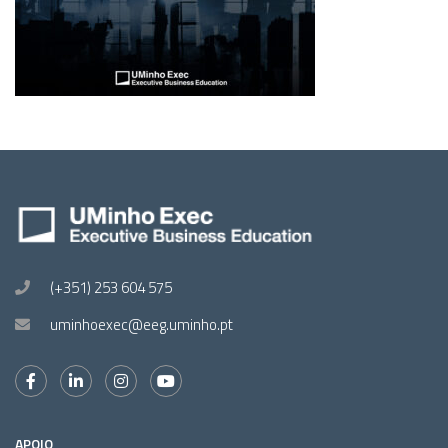
(+351) 253 604 575
uminhoexec@eeg.uminho.pt
APOIO